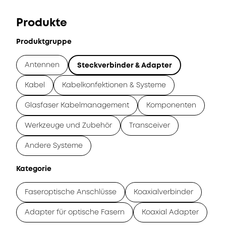
Produkte
Produktgruppe
Antennen
Steckverbinder & Adapter
Kabel
Kabelkonfektionen & Systeme
Glasfaser Kabelmanagement
Komponenten
Werkzeuge und Zubehör
Transceiver
Andere Systeme
Kategorie
Faseroptische Anschlüsse
Koaxialverbinder
Adapter für optische Fasern
Koaxial Adapter