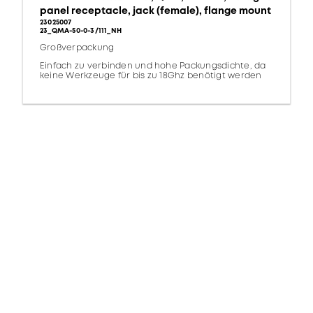
panel receptacle, jack (female), flange mount
23025007
23_QMA-50-0-3/111_NH
Großverpackung
Einfach zu verbinden und hohe Packungsdichte, da
keine Werkzeuge für bis zu 18Ghz benötigt werden