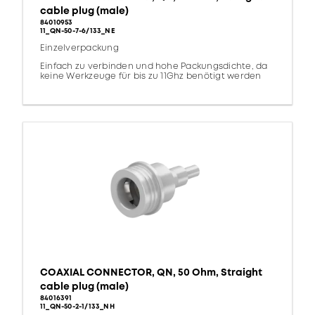
cable plug (male)
84010953
11_QN-50-7-6/133_NE
Einzelverpackung
Einfach zu verbinden und hohe Packungsdichte, da
keine Werkzeuge für bis zu 11Ghz benötigt werden
COAXIAL CONNECTOR, QN, 50 Ohm, Straight
cable plug (male)
84016391
11_QN-50-2-1/133_NH