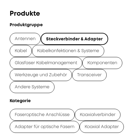
Produkte
Produktgruppe
Antennen
Steckverbinder & Adapter
Kabel
Kabelkonfektionen & Systeme
Glasfaser Kabelmanagement
Komponenten
Werkzeuge und Zubehör
Transceiver
Andere Systeme
Kategorie
Faseroptische Anschlüsse
Koaxialverbinder
Adapter für optische Fasern
Koaxial Adapter