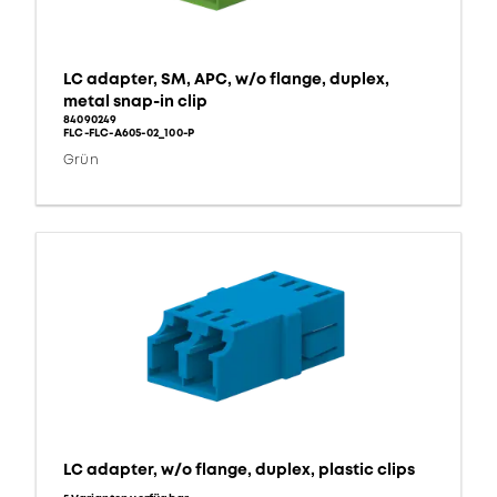
LC adapter, SM, APC, w/o flange, duplex,
metal snap-in clip
84090249
FLC-FLC-A605-02_100-P
Grün
LC adapter, w/o flange, duplex, plastic clips