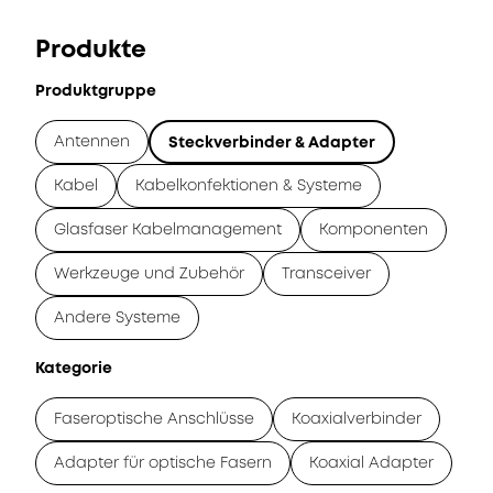
Produkte
Produktgruppe
Antennen
Steckverbinder & Adapter
Kabel
Kabelkonfektionen & Systeme
Glasfaser Kabelmanagement
Komponenten
Werkzeuge und Zubehör
Transceiver
Andere Systeme
Kategorie
Faseroptische Anschlüsse
Koaxialverbinder
Adapter für optische Fasern
Koaxial Adapter