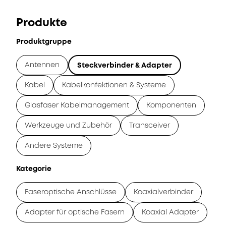
Produkte
Produktgruppe
Antennen
Steckverbinder & Adapter
Kabel
Kabelkonfektionen & Systeme
Glasfaser Kabelmanagement
Komponenten
Werkzeuge und Zubehör
Transceiver
Andere Systeme
Kategorie
Faseroptische Anschlüsse
Koaxialverbinder
Adapter für optische Fasern
Koaxial Adapter