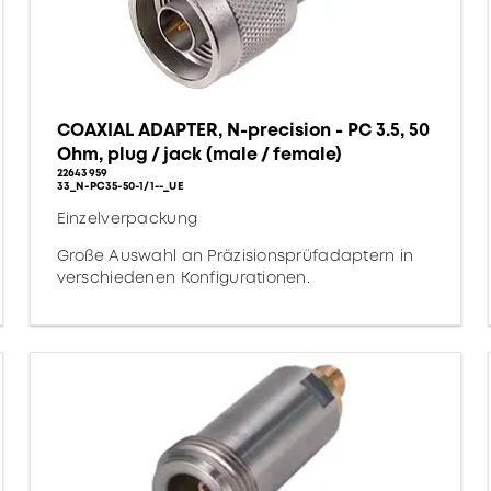
COAXIAL ADAPTER, N-precision - PC 3.5, 50
Ohm, plug / jack (male / female)
22643959
33_N-PC35-50-1/1--_UE
Einzelverpackung
Große Auswahl an Präzisionsprüfadaptern in
verschiedenen Konfigurationen.