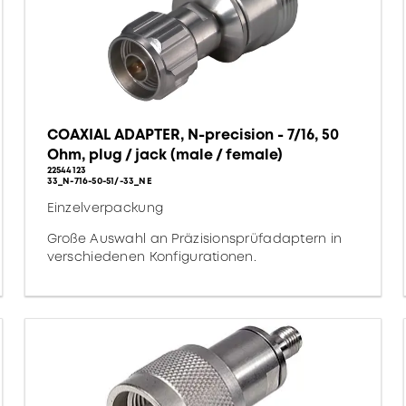
COAXIAL ADAPTER, N-precision - 7/16, 50
Ohm, plug / jack (male / female)
22544123
33_N-716-50-51/-33_NE
Einzelverpackung
Große Auswahl an Präzisionsprüfadaptern in
verschiedenen Konfigurationen.