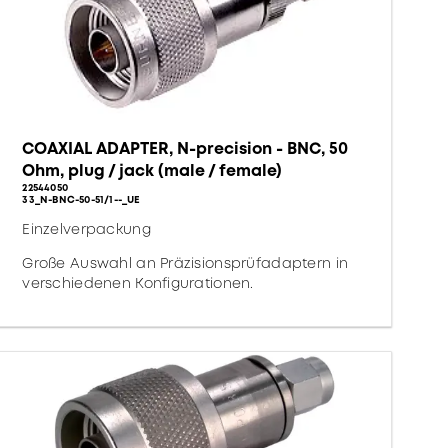
COAXIAL ADAPTER, N-precision - BNC, 50
Ohm, plug / jack (male / female)
22544050
33_N-BNC-50-51/1--_UE
Einzelverpackung
Große Auswahl an Präzisionsprüfadaptern in
verschiedenen Konfigurationen.