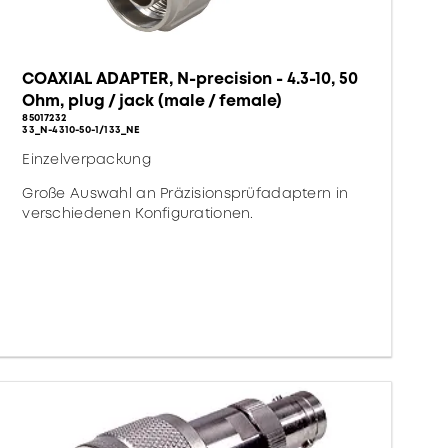
COAXIAL ADAPTER, N-precision - 4.3-10, 50
Ohm, plug / jack (male / female)
85017232
33_N-4310-50-1/133_NE
Einzelverpackung
Große Auswahl an Präzisionsprüfadaptern in
verschiedenen Konfigurationen.