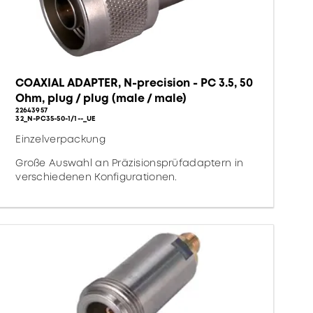
COAXIAL ADAPTER, N-precision - PC 3.5, 50
Ohm, plug / plug (male / male)
22643957
32_N-PC35-50-1/1--_UE
Einzelverpackung
Große Auswahl an Präzisionsprüfadaptern in
verschiedenen Konfigurationen.