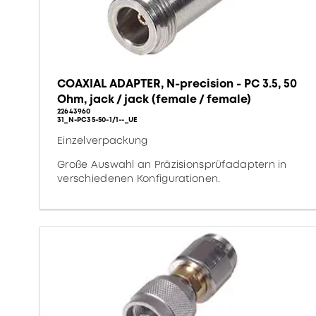
COAXIAL ADAPTER, N-precision - PC 3.5, 50
Ohm, jack / jack (female / female)
22643960
31_N-PC35-50-1/1--_UE
Einzelverpackung
Große Auswahl an Präzisionsprüfadaptern in
verschiedenen Konfigurationen.