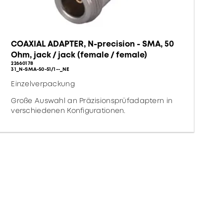
COAXIAL ADAPTER, N-precision - SMA, 50
Ohm, jack / jack (female / female)
22660178
31_N-SMA-50-51/1--_NE
Einzelverpackung
Große Auswahl an Präzisionsprüfadaptern in
verschiedenen Konfigurationen.