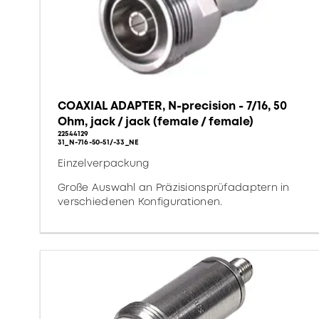
COAXIAL ADAPTER, N-precision - 7/16, 50
Ohm, jack / jack (female / female)
22544129
31_N-716-50-51/-33_NE
Einzelverpackung
Große Auswahl an Präzisionsprüfadaptern in
verschiedenen Konfigurationen.