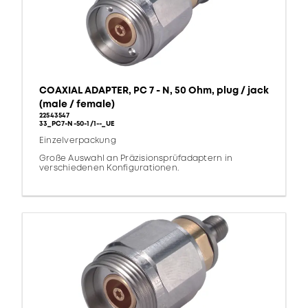
COAXIAL ADAPTER, PC 7 - N, 50 Ohm, plug / jack
(male / female)
22543547
33_PC7-N-50-1/1--_UE
Einzelverpackung
Große Auswahl an Präzisionsprüfadaptern in
verschiedenen Konfigurationen.