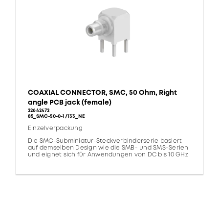
COAXIAL CONNECTOR, SMC, 50 Ohm, Right
angle PCB jack (female)
22642472
85_SMC-50-0-1/133_NE
Einzelverpackung
Die SMC-Subminiatur-Steckverbinderserie basiert
auf demselben Design wie die SMB- und SMS-Serien
und eignet sich für Anwendungen von DC bis 10 GHz