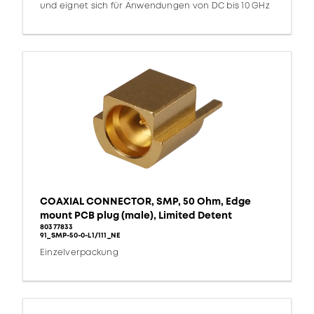
und eignet sich für Anwendungen von DC bis 10 GHz
COAXIAL CONNECTOR, SMP, 50 Ohm, Edge
mount PCB plug (male), Limited Detent
80377833
91_SMP-50-0-L1/111_NE
Einzelverpackung