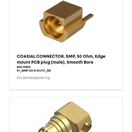
COAXIAL CONNECTOR, SMP, 50 Ohm, Edge
mount PCB plug (male), Smooth Bore
80377835
91_SMP-50-0-S1/111_NE
Einzelverpackung