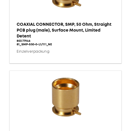
COAXIAL CONNECTOR, SMP, 50 Ohm, Straight
PCB plug (male), Surface Mount, Limited
Detent
80377946
81_SMP-S50-0-L1/111_NE
Einzelverpackung