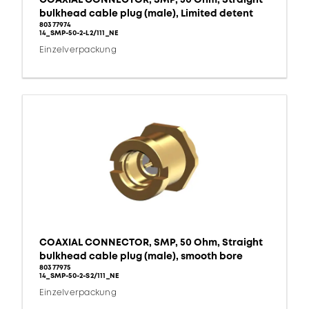
bulkhead cable plug (male), Limited detent
80377974
14_SMP-50-2-L2/111_NE
Einzelverpackung
COAXIAL CONNECTOR, SMP, 50 Ohm, Straight
bulkhead cable plug (male), smooth bore
80377975
14_SMP-50-2-S2/111_NE
Einzelverpackung