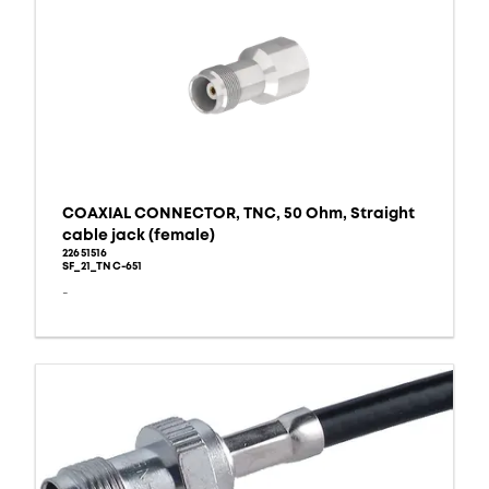
COAXIAL CONNECTOR, TNC, 50 Ohm, Straight
cable jack (female)
22651516
SF_21_TNC-651
-