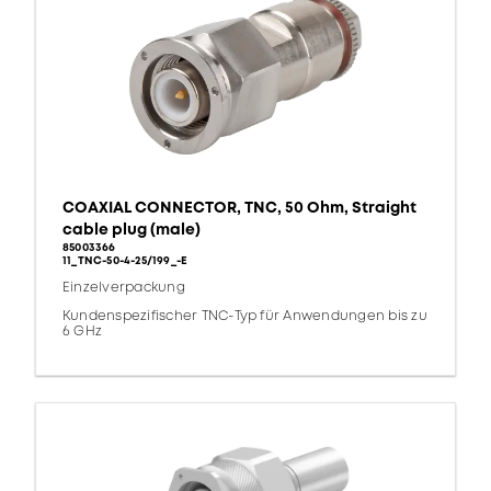
COAXIAL CONNECTOR, TNC, 50 Ohm, Straight
cable plug (male)
85003366
11_TNC-50-4-25/199_-E
Einzelverpackung
Kundenspezifischer TNC-Typ für Anwendungen bis zu
6 GHz