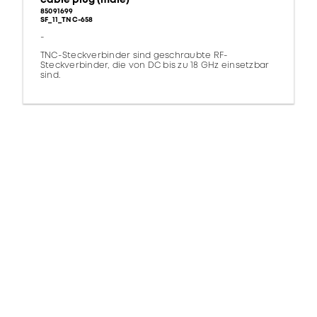
85091699
SF_11_TNC-658
-
TNC-Steckverbinder sind geschraubte RF-
Steckverbinder, die von DC bis zu 18 GHz einsetzbar
sind.