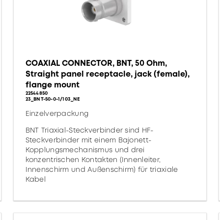
COAXIAL CONNECTOR, BNT, 50 Ohm,
Straight panel receptacle, jack (female),
flange mount
22544850
23_BNT-50-0-1/103_NE
Einzelverpackung
BNT Triaxial-Steckverbinder sind HF-
Steckverbinder mit einem Bajonett-
Kopplungsmechanismus und drei
konzentrischen Kontakten (Innenleiter,
Innenschirm und Außenschirm) für triaxiale
Kabel