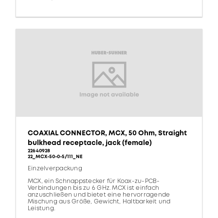
COAXIAL CONNECTOR, MCX, 50 Ohm, Straight
bulkhead receptacle, jack (female)
22640928
22_MCX-50-0-5/111_NE
Einzelverpackung
MCX, ein Schnappstecker für Koax-zu-PCB-
Verbindungen bis zu 6 GHz. MCX ist einfach
anzuschließen und bietet eine hervorragende
Mischung aus Größe, Gewicht, Haltbarkeit und
Leistung.