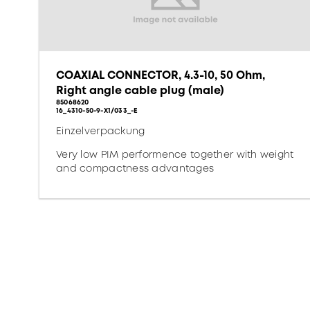
COAXIAL CONNECTOR, 4.3-10, 50 Ohm,
Right angle cable plug (male)
85068620
16_4310-50-9-X1/033_-E
Einzelverpackung
Very low PIM performence together with weight
and compactness advantages