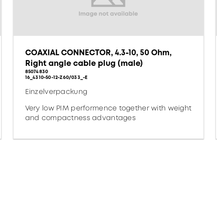
COAXIAL CONNECTOR, 4.3-10, 50 Ohm,
Right angle cable plug (male)
85074830
16_4310-50-12-Z60/033_-E
Einzelverpackung
Very low PIM performence together with weight
and compactness advantages