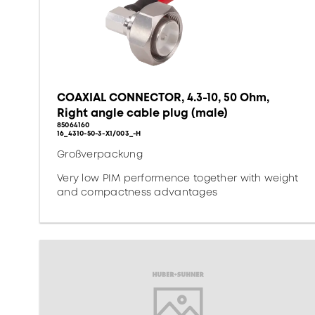
COAXIAL CONNECTOR, 4.3-10, 50 Ohm,
Right angle cable plug (male)
85064160
16_4310-50-3-X1/003_-H
Großverpackung
Very low PIM performence together with weight
and compactness advantages