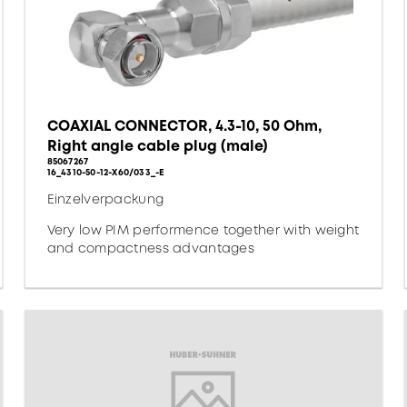
COAXIAL CONNECTOR, 4.3-10, 50 Ohm,
Right angle cable plug (male)
85067267
16_4310-50-12-X60/033_-E
Einzelverpackung
Very low PIM performence together with weight
and compactness advantages