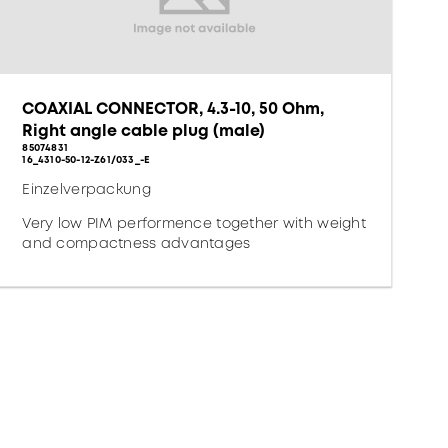
COAXIAL CONNECTOR, 4.3-10, 50 Ohm,
Right angle cable plug (male)
85074831
16_4310-50-12-Z61/033_-E
Einzelverpackung
Very low PIM performence together with weight
and compactness advantages