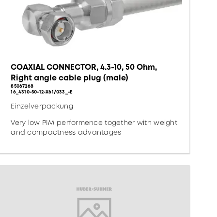
COAXIAL CONNECTOR, 4.3-10, 50 Ohm,
Right angle cable plug (male)
85067268
16_4310-50-12-X61/033_-E
Einzelverpackung
Very low PIM performence together with weight
and compactness advantages