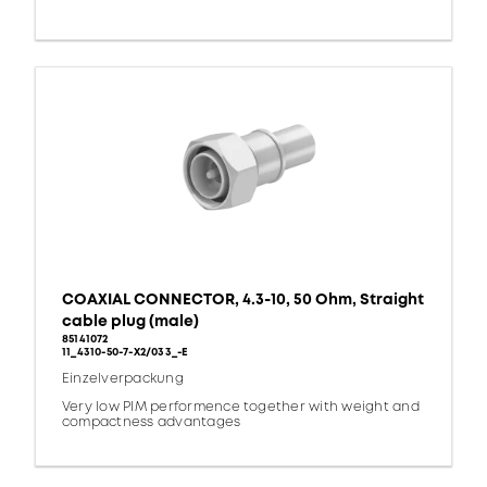
COAXIAL CONNECTOR, 4.3-10, 50 Ohm, Straight
cable plug (male)
85141072
11_4310-50-7-X2/033_-E
Einzelverpackung
Very low PIM performence together with weight and
compactness advantages