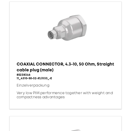
COAXIAL CONNECTOR, 4.3-10, 50 Ohm, Straight
cable plug (male)
85238346
11_4310-50-32-X1/033_-E
Einzelverpackung
Very low PIM performence together with weight and
compactness advantages