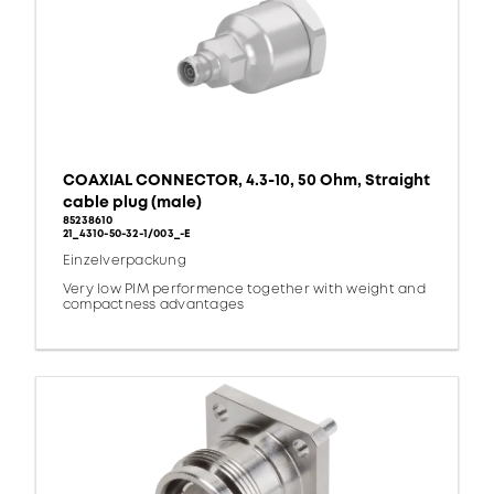
COAXIAL CONNECTOR, 4.3-10, 50 Ohm, Straight
cable plug (male)
85238610
21_4310-50-32-1/003_-E
Einzelverpackung
Very low PIM performence together with weight and
compactness advantages