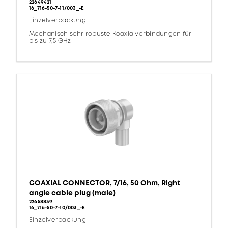
22649421
16_716-50-7-11/003_-E
Einzelverpackung
Mechanisch sehr robuste Koaxialverbindungen für
bis zu 7,5 GHz
COAXIAL CONNECTOR, 7/16, 50 Ohm, Right
angle cable plug (male)
22658839
16_716-50-7-10/003_-E
Einzelverpackung