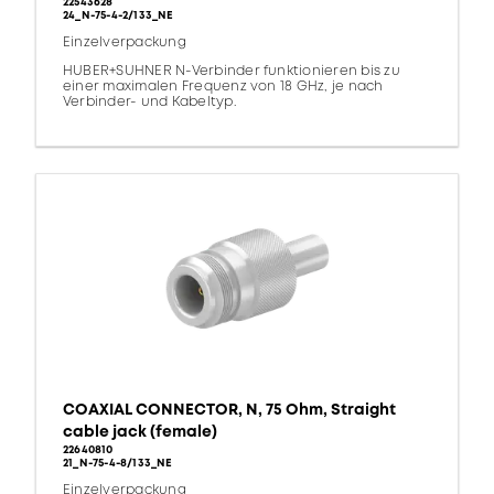
22543628
24_N-75-4-2/133_NE
Einzelverpackung
HUBER+SUHNER N-Verbinder funktionieren bis zu
einer maximalen Frequenz von 18 GHz, je nach
Verbinder- und Kabeltyp.
COAXIAL CONNECTOR, N, 75 Ohm, Straight
cable jack (female)
22640810
21_N-75-4-8/133_NE
Einzelverpackung