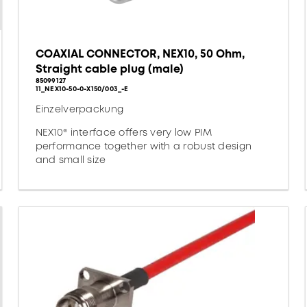
COAXIAL CONNECTOR, NEX10, 50 Ohm,
Straight cable plug (male)
85099127
11_NEX10-50-0-X150/003_-E
Einzelverpackung
NEX10® interface offers very low PIM
performance together with a robust design
and small size