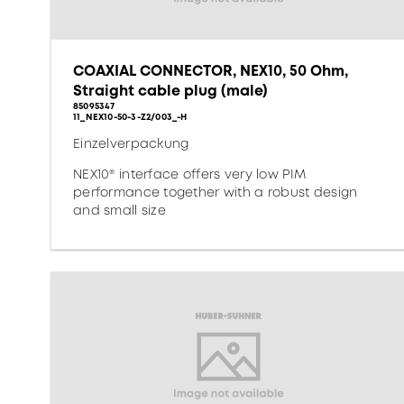
COAXIAL CONNECTOR, NEX10, 50 Ohm,
Straight cable plug (male)
85095347
11_NEX10-50-3-Z2/003_-H
Einzelverpackung
NEX10® interface offers very low PIM
performance together with a robust design
and small size