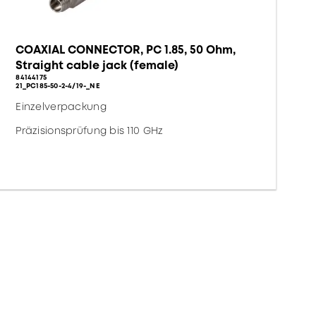
COAXIAL CONNECTOR, PC 1.85, 50 Ohm,
Straight cable jack (female)
84144175
21_PC185-50-2-4/19-_NE
Einzelverpackung
Präzisionsprüfung bis 110 GHz