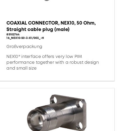
COAXIAL CONNECTOR, NEX10, 50 Ohm,
Straight cable plug (male)
85102764
16_NEX10-50-3-X1/003_-H
Großverpackung
NEX10® interface offers very low PIM
performance together with a robust design
and small size