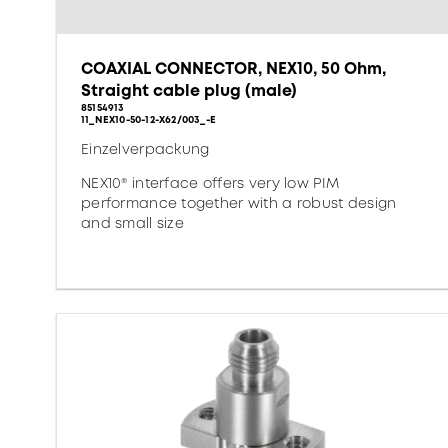
COAXIAL CONNECTOR, NEX10, 50 Ohm,
Straight cable plug (male)
85154913
11_NEX10-50-12-X62/003_-E
Einzelverpackung
NEX10® interface offers very low PIM
performance together with a robust design
and small size