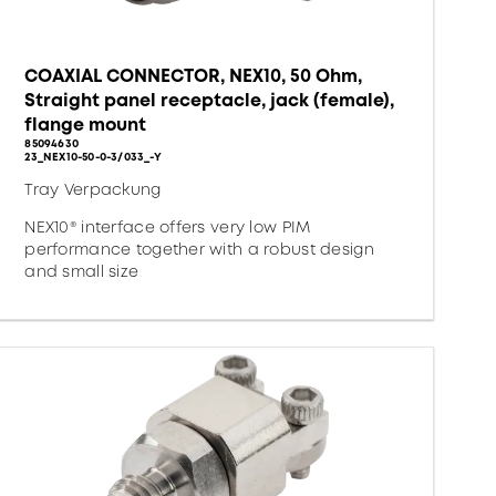
COAXIAL CONNECTOR, NEX10, 50 Ohm,
Straight panel receptacle, jack (female),
flange mount
85094630
23_NEX10-50-0-3/033_-Y
Tray Verpackung
NEX10® interface offers very low PIM
performance together with a robust design
and small size