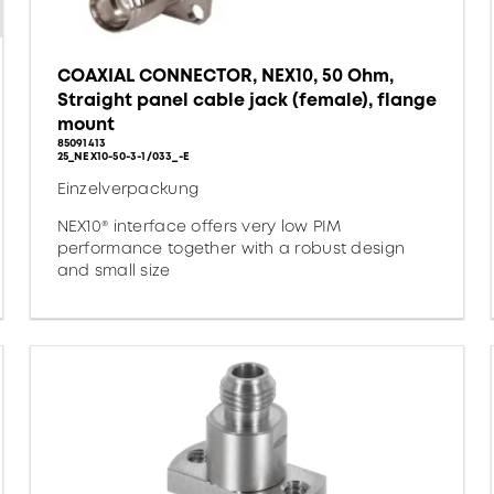
COAXIAL CONNECTOR, NEX10, 50 Ohm,
Straight panel cable jack (female), flange
mount
85091413
25_NEX10-50-3-1/033_-E
Einzelverpackung
NEX10® interface offers very low PIM
performance together with a robust design
and small size