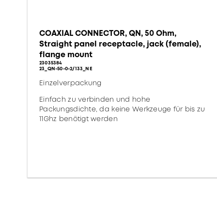
COAXIAL CONNECTOR, QN, 50 Ohm,
Straight panel receptacle, jack (female),
flange mount
23035384
23_QN-50-0-2/133_NE
Einzelverpackung
Einfach zu verbinden und hohe
Packungsdichte, da keine Werkzeuge für bis zu
11Ghz benötigt werden