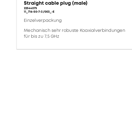
Straight cable plug (male)
22544075
11_716-50-7-3/003_-E
Einzelverpackung
Mechanisch sehr robuste Koaxialverbindungen
für bis zu 7,5 GHz