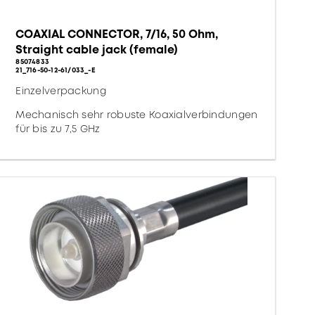
COAXIAL CONNECTOR, 7/16, 50 Ohm,
Straight cable jack (female)
85074833
21_716-50-12-61/033_-E
Einzelverpackung
Mechanisch sehr robuste Koaxialverbindungen
für bis zu 7,5 GHz