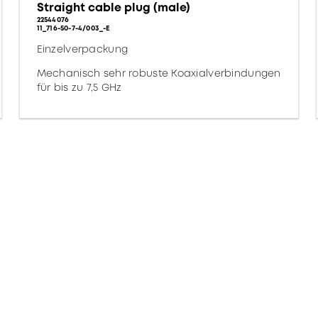
Straight cable plug (male)
22544076
11_716-50-7-4/003_-E
Einzelverpackung
Mechanisch sehr robuste Koaxialverbindungen
für bis zu 7,5 GHz