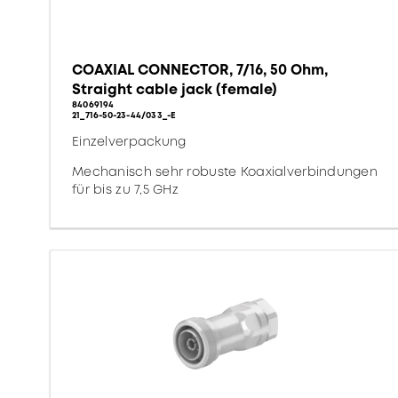
COAXIAL CONNECTOR, 7/16, 50 Ohm,
Straight cable jack (female)
84069194
21_716-50-23-44/033_-E
Einzelverpackung
Mechanisch sehr robuste Koaxialverbindungen
für bis zu 7,5 GHz