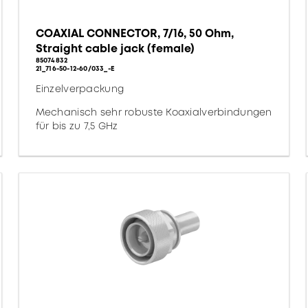
COAXIAL CONNECTOR, 7/16, 50 Ohm,
Straight cable jack (female)
85074832
21_716-50-12-60/033_-E
Einzelverpackung
Mechanisch sehr robuste Koaxialverbindungen
für bis zu 7,5 GHz