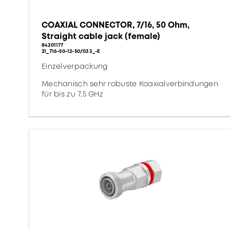
COAXIAL CONNECTOR, 7/16, 50 Ohm,
Straight cable jack (female)
84201177
21_716-50-12-50/033_-E
Einzelverpackung
Mechanisch sehr robuste Koaxialverbindungen
für bis zu 7,5 GHz