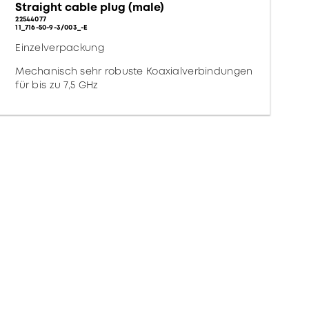
Straight cable plug (male)
22544077
11_716-50-9-3/003_-E
Einzelverpackung
Mechanisch sehr robuste Koaxialverbindungen
für bis zu 7,5 GHz