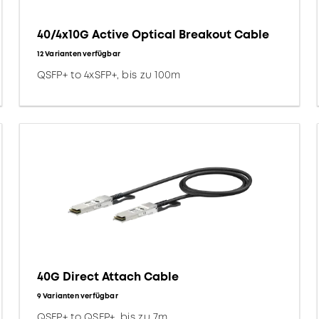
40/4x10G Active Optical Breakout Cable
12 Varianten verfügbar
QSFP+ to 4xSFP+, bis zu 100m
40G Direct Attach Cable
9 Varianten verfügbar
QSFP+ to QSFP+, bis zu 7m