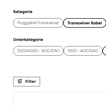
Kategorie
Pluggable Transceiver
Transceiver Kabel
Unterkategorie
200G/400G - AOC/DAC
100G - AOC/DAC
Filter