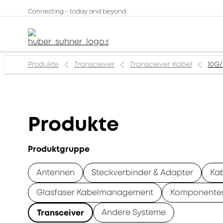
Connecting - today and beyond
Produkte
Transceiver
Transceiver Kabel
10G
Produkte
Produktgruppe
Antennen
Steckverbinder & Adapter
Ka
Glasfaser Kabelmanagement
Komponente
Andere Systeme
Transceiver