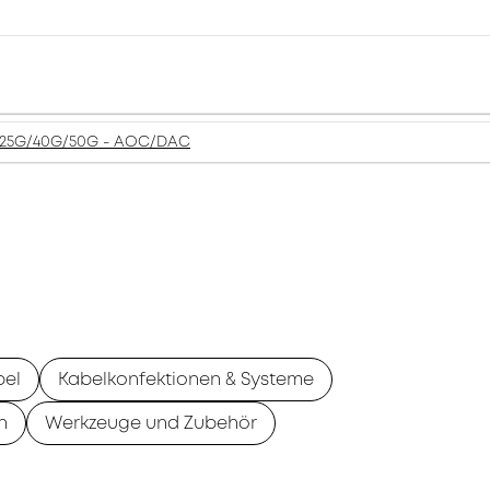
/25G/40G/50G - AOC/DAC
bel
Kabelkonfektionen & Systeme
n
Werkzeuge und Zubehör