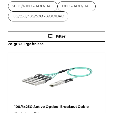
200G/400G - AOC/DAC
100G - AOC/DAC
10G/25G/40G/50G - AOC/DAC
Filter
Zeigt 25 Ergebnisse
100/4x25G Active Optical Breakout Cable