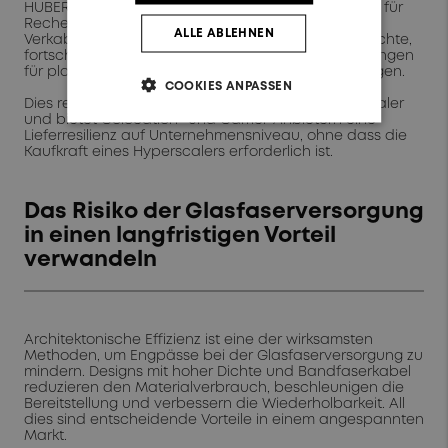
HUBER+SUHNER End-to-End-Verkabelungslösungen für
Rechenzentren, darunter strukturierte
ALLE ABLEHNEN
Verkabelungssysteme, Glasfaserkabel mit hoher Dichte,
fortschrittliches Glasfasermanagement sowie Lösungen
für platzbeschränkte, wachstumsstarke Umgebungen.
COOKIES ANPASSEN
Dies reduziert das Konzentrationsrisiko für Hyperscaler
und bietet Colocation- und Carrier-Anbietern eine
Lieferresilienz auf Unternehmensniveau, ohne dass die
Kaufkraft eines Hyperscalers erforderlich ist.
Das Risiko der Glasfaserversorgung
in einen langfristigen Vorteil
verwandeln
Architektonische Effizienz ist eine der wirksamsten
Methoden, um Engpässe bei der Glasfaserversorgung zu
mindern. Designs mit hoher Dichte und Bandfaserkabel
reduzieren den Materialverbrauch, beschleunigen die
Bereitstellung und verbessern die Wiederholbarkeit. All
dies sind entscheidende Vorteile in einem angespannten
Markt.