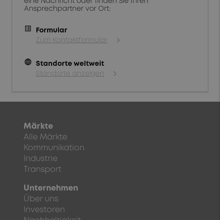
eine Nachricht oder finden Sie Ihren
Ansprechpartner vor Ort:
Formular
Zum Kontaktformular
language
Standorte weltweit
Standorte anzeigen
Märkte
Alle Märkte
Kommunikation
Industrie
Transport
Unternehmen
Über uns
Investoren