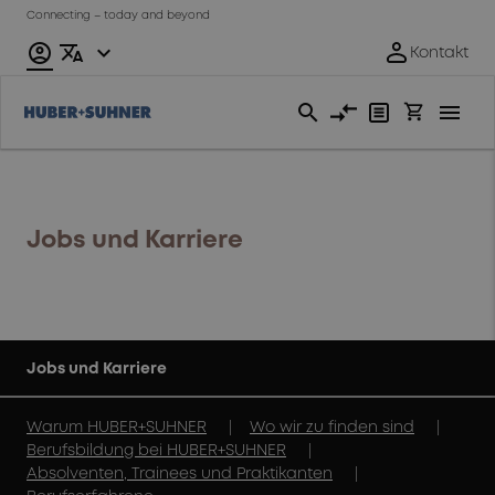
Connecting – today and beyond
Jobs und Karriere
Jobs und Karriere
|
|
Warum HUBER+SUHNER
Wo wir zu finden sind
|
Berufsbildung bei HUBER+SUHNER
|
Absolventen, Trainees und Praktikanten