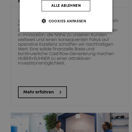
Investoren
ALLE ABLEHNEN
Unsere Verbindungslösungen überzeugen durch
COOKIES ANPASSEN
hohe Leistungsfähigkeit, Qualität und
Zuverlässigkeit. Durch substantielle Investitionen
in Innovation, die Nähe zu unseren Kunden
weltweit und einen konsequenten Fokus auf
operative Exzellenz schaffen wir nachhaltigen
Wert. Eine solide finanzielle Basis und
kontinuierliche Cashflow‑Generierung machen
HUBER+SUHNER zu einer attraktiven
Investitionsmöglichkeit.
Mehr erfahren