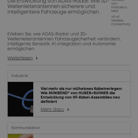
Die Entwicklung von ADAS-Radar: Wie 3D-
Verfasst
von
Wellenleiterantennen sicherere und
Francesco
intelligentere Fahrzeuge ermöglichen.
Merli
VP of
Wireless
Connectivity
Erleben Sie, wie ADAS-Radar und 3D-
Wellenleiterantennen Fahrzeugsicherheit verändern,
intelligente Sensorik, KI-Integration und Autonomie
ermöglichen.
Weiterlesen
arrow_forward_ios
Industrie
Viel mehr als nur müheloses Kabelverlegen:
Wie MINIBEND® von HUBER+SUHNER die
Entwicklung von HF-Kabel-Assemblies neu
definiert
Mehr dazu
arrow_forward_ios
Kommunikation