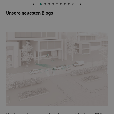
keyboard_arrow_left
keyboard_arrow_right
Unsere neuesten Blogs