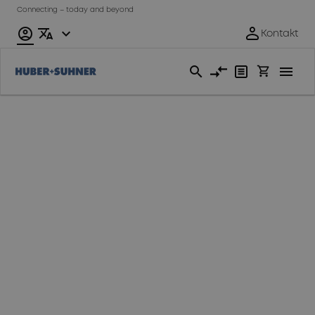
Connecting – today and beyond
We keep networks running
by connecting things with
things
Connecting - today and beyond