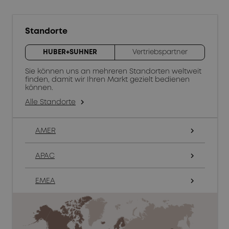
Standorte
HUBER+SUHNER
Vertriebspartner
Sie können uns an mehreren Standorten weltweit
finden, damit wir Ihren Markt gezielt bedienen
können.
Alle Standorte
arrow_forward_ios
AMER
arrow_forward_ios
APAC
arrow_forward_ios
EMEA
arrow_forward_ios