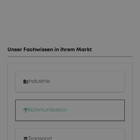
keyboard_arrow_left
keyboard_arrow_right
Unser Fachwissen in Ihrem Markt
Industrie
Kommunikation
Transport