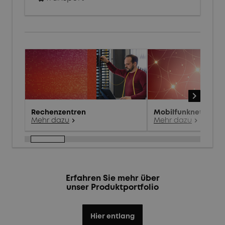
navigate_next
Rechenzentren
Mobilfunknetz
chevron_right
chevron_right
Mehr dazu
Mehr dazu
Erfahren Sie mehr über
unser Produktportfolio
Hier entlang