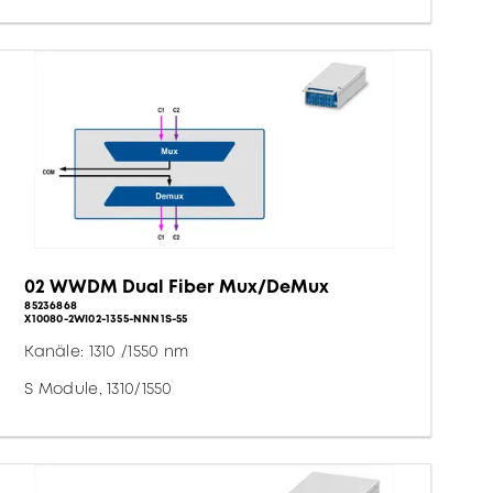
02 WWDM Dual Fiber Mux/DeMux
85236868
X10080-2WI02-1355-NNN1S-55
Kanäle: 1310 /1550 nm
S Module, 1310/1550