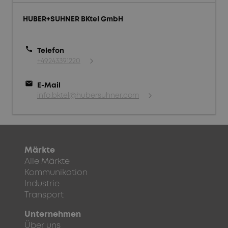
HUBER+SUHNER BKtel GmbH
call
Telefon
+49243391220
mail
E-Mail
info.bktel@hubersuhner.com
Märkte
Alle Märkte
Kommunikation
Industrie
Transport
Unternehmen
Über uns