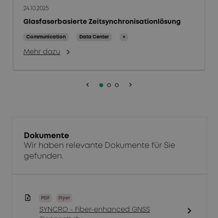
24.10.2025
Glasfaserbasierte Zeitsynchronisationlösung
Communication
Data Center
+
Mehr dazu
keyboard_arrow_left
keyboard_arrow_right
Dokumente
Wir haben relevante Dokumente für Sie
gefunden.
PDF
Flyer
chevron_right
SYNCRO - Fiber-enhanced GNSS