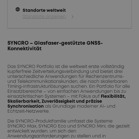
language
Standorte weltweit
Standorte anzeigen
SYNCRO – Glasfaser-gestützte GNSS-
Konnektivität
Das SYNCRO Portfolio ist die weltweit erste vollständig
kupferfreie Zeitverteilungsverbindung und bietet drei
unterschiedliche Anwendungen für Rechenzentrums-
und Telekommunikationskunden, die nach skalierbaren
Timing-Infrastrukturlösungen suchen. Ein Portfolio für alle
Einsatzbereiche – von einfachen Anwendungen bis zu
einsatzkritischen Systemen – mit Fokus auf
Flexibilität,
Skalierbarkeit, Zuverlässigkeit und präzise
Synchronisation
als Grundlage moderner AI‑ und
Echtzeit‑Netzwerke.
Die SYNCRO-Produktfamilie umfasst die Systeme
SYNCRO Max, SYNCRO Eco und SYNCRO Mini, die gezielt
entwickelt wurden, um sich den
Anwendungsanforderungen zu stellen und in