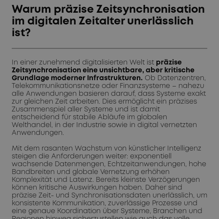
Warum präzise Zeitsynchronisation
im digitalen Zeitalter unerlässlich
ist?
In einer zunehmend digitalisierten Welt ist
präzise
Zeitsynchronisation eine unsichtbare, aber kritische
Grundlage moderner Infrastrukturen.
Ob Datenzentren,
Telekommunikationsnetze oder Finanzsysteme – nahezu
alle Anwendungen basieren darauf, dass Systeme exakt
zur gleichen Zeit arbeiten. Dies ermöglicht ein präzises
Zusammenspiel aller Systeme und ist damit
entscheidend für stabile Abläufe im globalen
Welthandel, in der Industrie sowie in digital vernetzten
Anwendungen.
Mit dem rasanten Wachstum von künstlicher Intelligenz
steigen die Anforderungen weiter: exponentiell
wachsende Datenmengen, Echtzeitanwendungen, hohe
Bandbreiten und globale Vernetzung erhöhen
Komplexität und Latenz. Bereits kleinste Verzögerungen
können kritische Auswirkungen haben. Daher sind
präzise Zeit- und Synchronisationsdaten unerlässlich, um
konsistente Kommunikation, zuverlässige Prozesse und
eine genaue Koordination über Systeme, Branchen und
Regionen hinweg sicherzustellen wie auch das volle