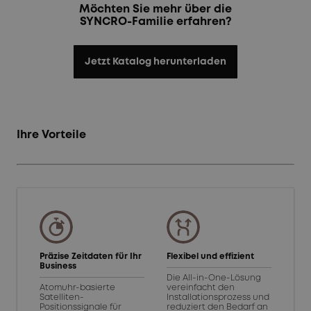
Möchten Sie mehr über die
SYNCRO-Familie erfahren?
Jetzt Katalog herunterladen
Ihre Vorteile
Präzise Zeitdaten für Ihr
Flexibel und effizient
Business
Die All-in-One-Lösung
Atomuhr-basierte
vereinfacht den
Satelliten-
Installationsprozess und
Positionssignale für
reduziert den Bedarf an