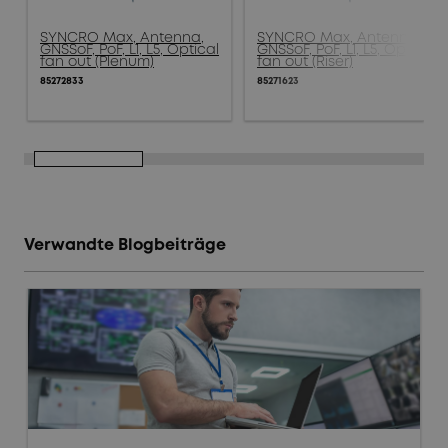
SYNCRO Max, Antenna,
SYNCRO Max, Antenna,
GNSSoF, PoF, L1, L5, Optical
GNSSoF, PoF, L1, L5, Optical
fan out (Plenum)
fan out (Riser)
85272833
85271623
Verwandte Blogbeiträge