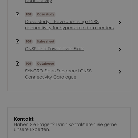
Connectivity
PDF
Case study
chevron_right
Case study - Revolutionising GNSS
connectivity for hyperscale data centers
PDF
Sales sheet
chevron_right
GNSS and Power-over-Fiber
PDF
Catalogue
chevron_right
SYNCRO Fiber-Enhanced GNSS
Connectivity Catalogue
Kontakt
Haben Sie Fragen? Dann kontaktieren Sie gerne
unsere Experten.