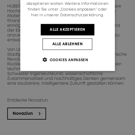
akzeptieren wollen. Weitere Informationen
HUBER+SUHNER unterstützt die ETH Zürich und andere
finden Sie unter „Cookies anpassen“ oder
Hochschulen weiterhin durch die Bereitstellung von
hier in unserer Datenschutzerklärung.
Material, aber auch technischem Know-how und
finanziellen Mitteln. Diese Schwerpunktprojekte
ermöglichen es Studierenden im Maschinenbau- und
ALLE AKZEPTIEREN
der Elektrotechnik, ihr Wissen in realen Szenarien
anzuwenden und Elektrofahrzeuge von Grund auf zu
entwickeln und zu bauen.
ALLE ABLEHNEN
Von Universitätslaboren über Bergpfade bis hin zu
Stadtparks sind es RADOX®-Lösungen, die die elektrische
Revolution still und leise vorantreiben. Dabei ist die
COOKIES ANPASSEN
Rückkehr nach Witzberg im Monotrac mehr als nur ein
technisches Detail – sie ist ein Symbol dafür, wie
Schweizer Ingenieurskunst, wissenschaftliche
Zusammenarbeit und nachhaltiges Denken gemeinsam
eine sauberere, intelligentere Zukunft gestalten können.
Entdecke Novaziun
Novaziun