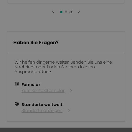
keyboard_arrow_left
keyboard_arrow_right
Haben Sie Fragen?
Wir helfen dir gerne weiter. Senden Sie uns eine
Nachricht oder finden Sie Ihren lokalen
Ansprechpartner:
Formular
Zum Kontaktformular
language
Standorte weltweit
Standorte anzeigen