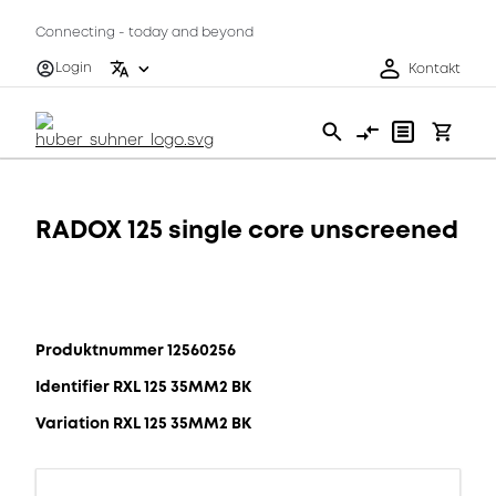
Connecting - today and beyond
Login
Kontakt
RADOX 125 single core unscreened
Produktnummer 12560256
Identifier RXL 125 35MM2 BK
Variation RXL 125 35MM2 BK