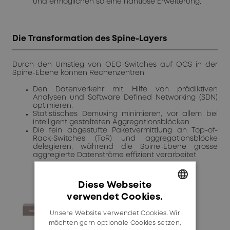
und ermöglichen so eine nahtlose Erweiterung.
Die Transformation des Spine-Layers
Durch den Umstieg von OEO-Switches auf OCS in der
Spine-Ebene können Rechenzentren:
Den Datenverkehr mit Hilfe von prädiktiven
Analysen und Software Defined Networking (SDN)
optimieren.
Statistisches Demuxing minimieren, vor allem bei
intelligent gestalteten Aggregationsblöcken.
Die fein abgestufte Paketvermittlung an Top-of-
Rack-Switches (ToR) und aggregationsblöcke
delegieren, während die Spine-Ebene grosse
aggregierte Datenströme effizient verarbeitet.
Diese Webseite
verwendet Cookies.
GERMAN
Unsere Website verwendet Cookies. Wir
ENGLISH
möchten gern optionale Cookies setzen,