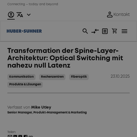
Connecting – today and beyond
Transformation der Spine-Layer-
Architektur: Optical Switching mit
nahezu null Latenz
23.10.2025
Kommunikation
Rechenzentren
Fiberoptik
Produkte & Lösungen
Verfasst von
Mike Utley
Senior Manager, Produkt-Management & Marketing
Teilen: