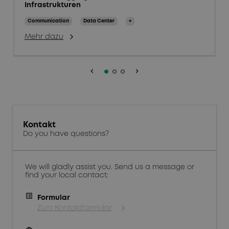
Infrastrukturen
Communication
Data Center
+
Mehr dazu
keyboard_arrow_left
keyboard_arrow_right
Kontakt
Do you have questions?
We will gladly assist you. Send us a message or
find your local contact:
Formular
Zum Kontaktformular