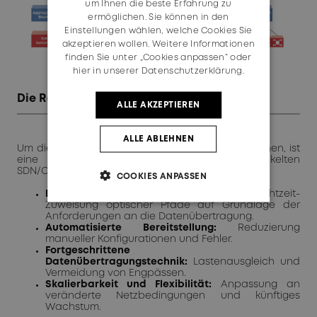
um Ihnen die beste Erfahrung zu
ermöglichen. Sie können in den
Einstellungen wählen, welche Cookies Sie
akzeptieren wollen. Weitere Informationen
finden Sie unter „Cookies anpassen“ oder
hier in unserer Datenschutzerklärung.
Die Rolle von SDN und Orchestrierung
ALLE AKZEPTIEREN
ALLE ABLEHNEN
Um die Vorteile von OCS voll ausschöpfen zu können, ist
eine Integration mit einem hochentwickelten
SDN/Orchestrator unerlässlich. Dies ermöglicht:
COOKIES ANPASSEN
Dynamisches Pfadmanagement:
Echtzeit-
Zuweisung optischer Pfade auf Grundlage der
Anforderungen an die Datenübertragung.
Automatisierte Bereitstellung:
Reduzierung
manueller Konfigurationen und Fehler.
Fortgeschrittene
Datenübertragungstechnik:
Lastenausgleich und
Vermeidung von Engpässen.
Skalierbarkeit und Flexibilität:
Anpassung an
veränderte Netzbedingungen und künftiges
Wachstum.