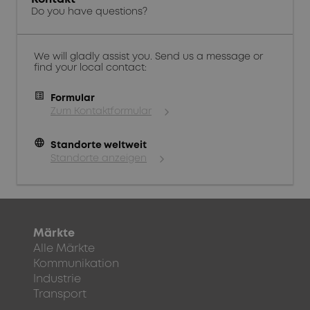
Do you have questions?
We will gladly assist you. Send us a message or
find your local contact:
Formular
Zum Kontaktformular
language
Standorte weltweit
Standorte anzeigen
Märkte
Alle Märkte
Kommunikation
Industrie
Transport