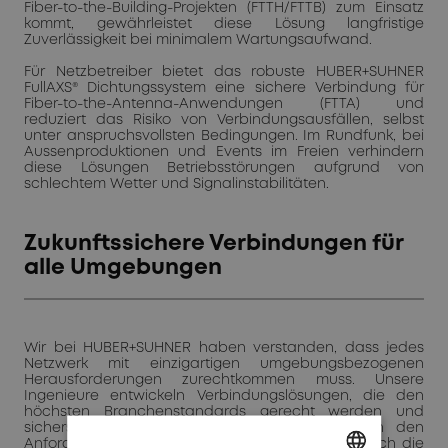
Fiber-to-the-Building-Projekten (FTTH/FTTB) zum Einsatz
kommt, gewährleistet diese Lösung langfristige
Zuverlässigkeit bei minimalem Wartungsaufwand.
Für Netzbetreiber bietet das robuste HUBER+SUHNER
FullAXS® Dichtungssystem eine sichere Verbindung für
Fiber-to-the-Antenna-Anwendungen (FTTA) und
reduziert das Risiko von Verbindungsausfällen, selbst
unter anspruchsvollsten Bedingungen. Im Rundfunk, bei
Aussenproduktionen und Events im Freien verhindern
diese Lösungen Betriebsstörungen aufgrund von
schlechtem Wetter und Signalinstabilitäten.
Zukunftssichere Verbindungen für
alle Umgebungen
Wir bei HUBER+SUHNER haben verstanden, dass jedes
Netzwerk mit einzigartigen umgebungsbezogenen
Herausforderungen zurechtkommen muss. Unsere
Ingenieure entwickeln Verbindungslösungen, die den
höchsten Branchenstandards gerecht werden und
sicherstellen, dass die Netze von heute auch den
Anforderungen von morgen gewachsen sind. Durch die