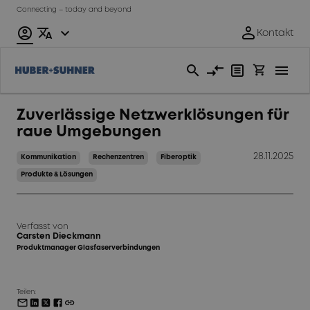
Connecting – today and beyond
Zuverlässige Netzwerklösungen für
raue Umgebungen
28.11.2025
Kommunikation
Rechenzentren
Fiberoptik
Produkte & Lösungen
Verfasst von
Carsten Dieckmann
Produktmanager Glasfaserverbindungen
Teilen: