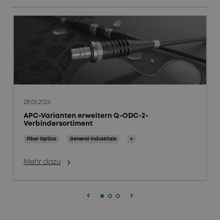
28.05.2024
APC-Varianten erweitern Q-ODC-2-
Verbindersortiment
Fiber Optics
General industrials
+
Mehr dazu
keyboard_arrow_left
keyboard_arrow_right