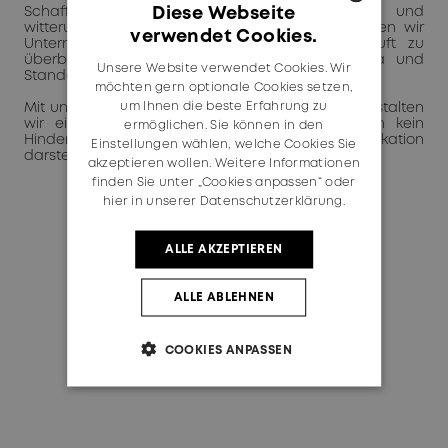
Diese Webseite
Schaffung robuster, erweiterbarer und
witterungsbeständiger Verbindungslösungen helfen wir
verwendet Cookies.
Unternehmen und Gemeinden, die digitale Kluft zu
GERMAN
überbrücken, und zwar ungeachtet von Klima und
Unsere Website verwendet Cookies. Wir
Standort.
ENGLISH
möchten gern optionale Cookies setzen,
um Ihnen die beste Erfahrung zu
Mit unserer innovativen Fiberoptik-Technologie gestalten
wir eine Zukunft, in der extreme Umgebungen kein
ermöglichen. Sie können in den
Hindernis mehr für eine reibungslose Kommunikation
Einstellungen wählen, welche Cookies Sie
darstellen.
akzeptieren wollen. Weitere Informationen
finden Sie unter „Cookies anpassen“ oder
hier in unserer Datenschutzerklärung.
Für weitere Informationen
ALLE AKZEPTIEREN
besuchen Sie unsere
Website zu Verbindern für
ALLE ABLEHNEN
raue Umgebungen
Entdecken Sie Lösungen für
COOKIES ANPASSEN
Steckverbinder für raue
Umgebungen