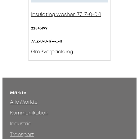
Insulating washer: 77_Z-0-0-1
22543199
77_Z-0-0-1/---_-H
Großverpackung
Märkte
Alle Märkte
Kommunikation
Industrie
Transport