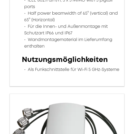
IEEE 802.11 a/h/n, 3 x 3 MIMO with 3 pigtail
ports
Half power beamwidth of 65° (vertical) and
65° (Horizontal)
Für die Innen- und Außenmontage mit
Schutzart IP66 und IP67
Wandmontagematerial im Lieferumfang
enthalten
Nutzungsmöglichkeiten
Als Funkschnittstelle für Wi-Fi 5 GHz-Systeme