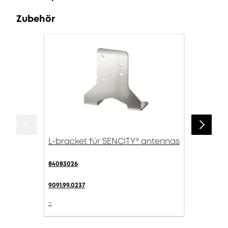
Zubehör
L-bracket für SENCITY® antennas
84083026
9091.99.0237
-