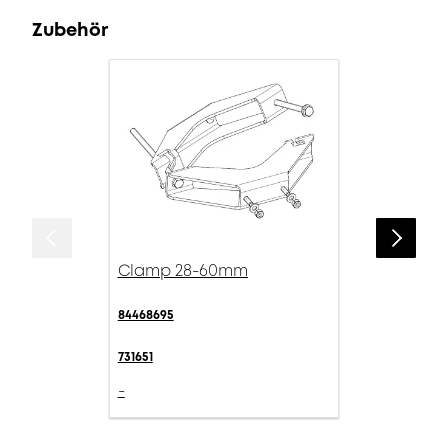
Zubehör
Clamp 28-60mm
84468695
731651
-