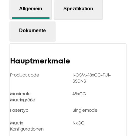
Allgemein
Spezifikation
Dokumente
Hauptmerkmale
Product code
I-OSM-48xCC-FU1-
SSDNS
Maximale
48xCC
Matrixgröße
Fasertyp
Singlemode
Matrix
NxCC
Konfigurationen