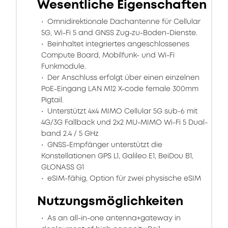
Wesentliche Eigenschaften
Omnidirektionale Dachantenne für Cellular
5G, Wi-Fi 5 and GNSS Zug-zu-Boden-Dienste.
Beinhaltet integriertes angeschlossenes
Compute Board, Mobilfunk- und Wi-Fi
Funkmodule.
Der Anschluss erfolgt über einen einzelnen
PoE-Eingang LAN M12 X-code female 300mm
Pigtail.
Unterstützt 4x4 MIMO Cellular 5G sub-6 mit
4G/3G Fallback und 2x2 MU-MIMO Wi-Fi 5 Dual-
band 2.4 / 5 GHz
GNSS-Empfänger unterstützt die
Konstellationen GPS L1, Galileo E1, BeiDou B1,
GLONASS G1
eSIM-fähig, Option für zwei physische eSIM
Nutzungsmöglichkeiten
As an all-in-one antenna+gateway in