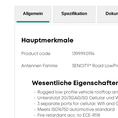
Allgemein
Spezifikation
Doku
Hauptmerkmale
Product code
1399.99.0194
Antennen Familie
SENCITY® Road LowPro
Wesentliche Eigenschafte
Rugged low profile vehicle rooftop an
Unterstützt 2G/3G/4G/5G Cellular und Wi
3 separate ports for cellular, Wifi and
Meets ISO16750 automotive standard
Fire retardant acc. to ECE-R118