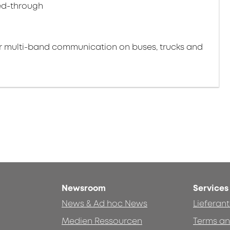
eed-through
for multi-band communication on buses, trucks and
Newsroom
Services
News & Ad hoc News
Lieferan
Medien Ressourcen
Terms an