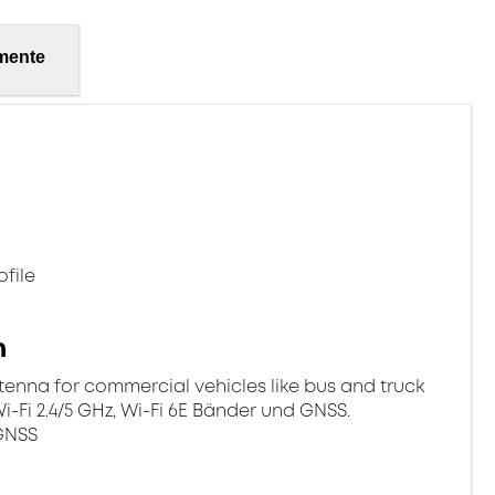
mente
file
n
tenna for commercial vehicles like bus and truck
-Fi 2.4/5 GHz, Wi-Fi 6E Bänder und GNSS.
 GNSS