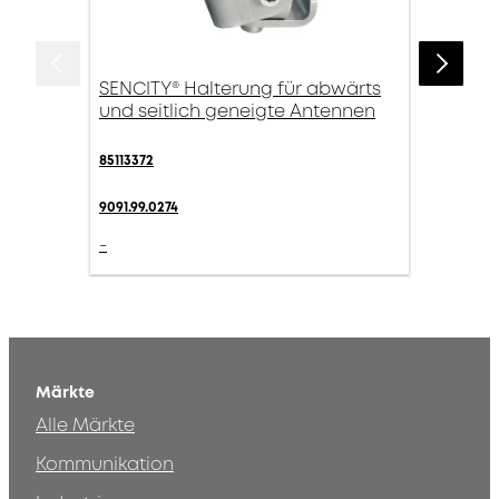
SENCITY® Halterung für abwärts
und seitlich geneigte Antennen
85113372
9091.99.0274
-
Märkte
Alle Märkte
Kommunikation