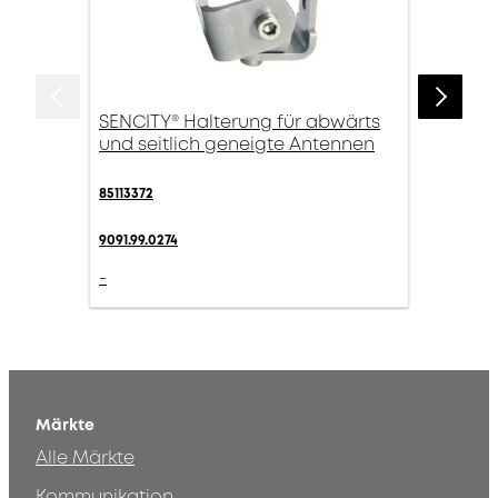
SENCITY® Halterung für abwärts
und seitlich geneigte Antennen
85113372
9091.99.0274
-
Märkte
Alle Märkte
Kommunikation