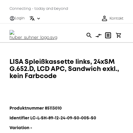
Connecting - today and beyond
Login
Kontakt
LISA Spleißkassette links, 24xSM
G.652.D, LCD APC, Sandwich exkl.,
kein Farbcode
Produktnummer 85113010
Identifier LC-L-SH-89-12-24-09-S0-00S-S0
Variation -