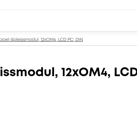
pel-Spleissmodul, 12xOM4, LCD PC, DIN
issmodul, 12xOM4, LCD