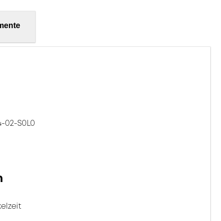
mente
-02-S0L0
n
elzeit