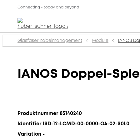
Connecting - today and beyond
Glasfaser Kabelmanagement
Module
IANOS Dop
IANOS Doppel-Sple
Produktnummer 85140240
Identifier ISD-12-LCMD-00-0000-O4-02-S0L0
Variation -