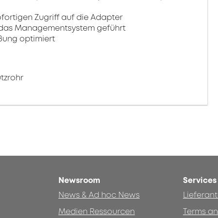
fortigen Zugriff auf die Adapter
n das Managementsystem geführt
ßung optimiert
tzrohr
Newsroom
Services
News & Ad hoc News
Lieferan
Medien Ressourcen
Terms an