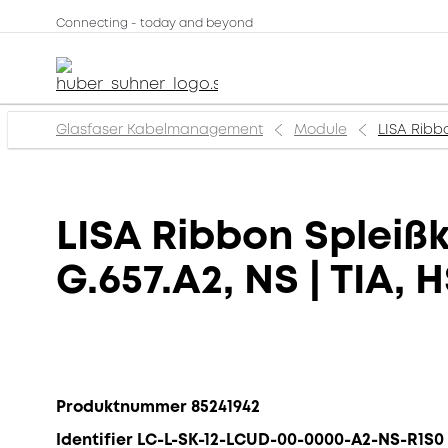
Connecting - today and beyond
Glasfaser Kabelmanagement
Module
LISA Ribbo
LISA Ribbon Spleißk
G.657.A2, NS | TIA, H
Produktnummer 85241942
Identifier LC-L-SK-12-LCUD-00-0000-A2-NS-R1S0