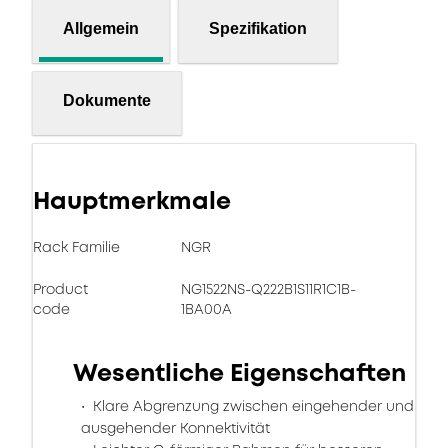
Allgemein
Spezifikation
Dokumente
Hauptmerkmale
Rack Familie
NGR
Product
NG1522NS-Q222B1S11R1C1B-
code
1BA00A
Wesentliche Eigenschaften
Klare Abgrenzung zwischen eingehender und
ausgehender Konnektivität