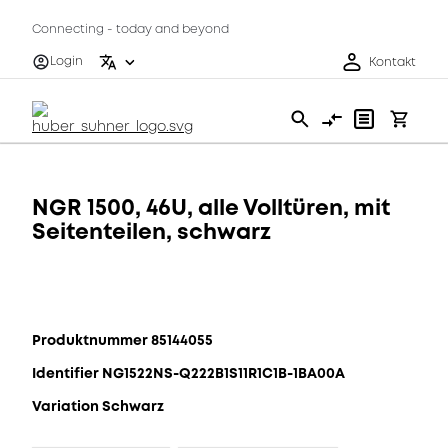
Connecting - today and beyond
Login
Kontakt
NGR 1500, 46U, alle Volltüren, mit
Seitenteilen, schwarz
Produktnummer 85144055
Identifier NG1522NS-Q222B1S11R1C1B-1BA00A
Variation Schwarz