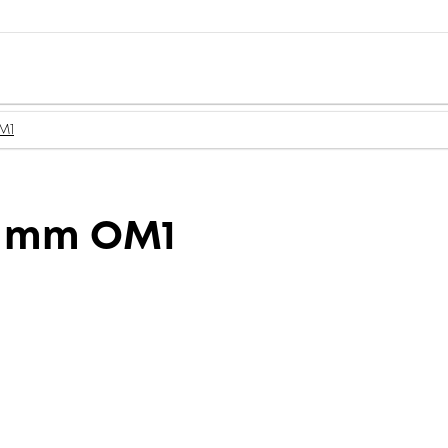
M1
9 mm OM1