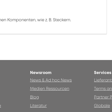
en Komponenten, wie z. B. Steckern.
Newsroom
Services
News & Ad hoc News
Lieferan
Medien Ressourcen
Terms an
Blog
Partner P
e
Literatur
Globale