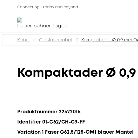
Connecting - today and beyond
Kabel
Glasfaserkabel
Kompaktader Ø 0,9 mm O
Kompaktader Ø 0,
Produktnummer 22522016
Identifier 01-G62/CH-C9-FF
Variation 1 Faser G62.5/125-OM1 blauer Mantel