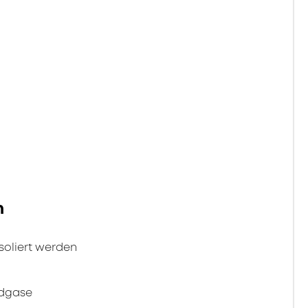
n
soliert werden
ndgase