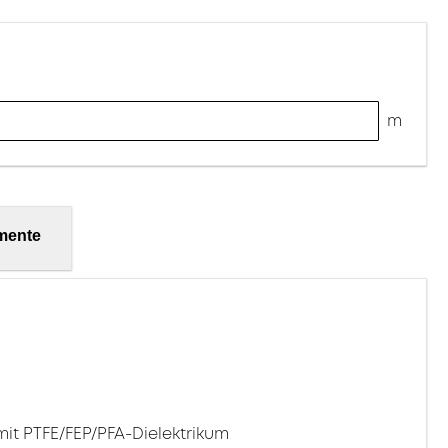
m
mente
mit PTFE/FEP/PFA-Dielektrikum