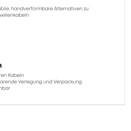
bile, handverformbare Alternativen zu
wellenkabeln
n
ren Kabeln
sparende Verlegung und Verpackung
chbar