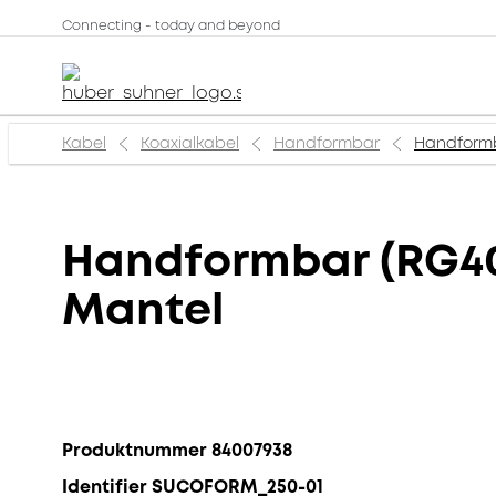
Connecting - today and beyond
Kabel
Koaxialkabel
Handformbar
Handformb
Handformbar (RG40
Mantel
Produktnummer 84007938
Identifier SUCOFORM_250-01