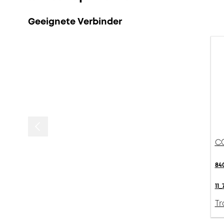
Geeignete Verbinder
CO
84
11_
Tr