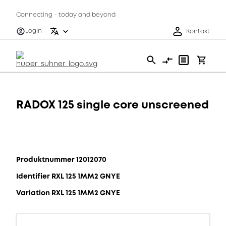
Connecting - today and beyond
Login
Kontakt
RADOX 125 single core unscreened
Produktnummer 12012070
Identifier RXL 125 1MM2 GNYE
Variation RXL 125 1MM2 GNYE