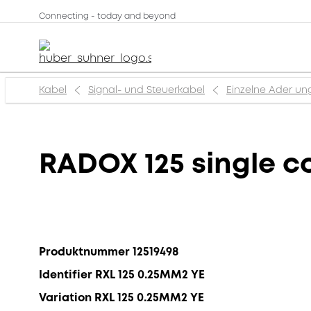
Connecting - today and beyond
Kabel
Signal- und Steuerkabel
Einzelne Ader un
RADOX 125 single c
Produktnummer 12519498
Identifier RXL 125 0.25MM2 YE
Variation RXL 125 0.25MM2 YE