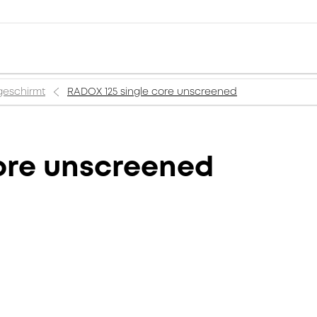
geschirmt
RADOX 125 single core unscreened
ore unscreened