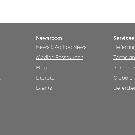
Newsroom
Services
News & Ad hoc News
Lieferan
Medien Ressourcen
Terms an
Blog
Partner P
e
Literatur
Globale
Events
Lieferdie