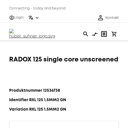
Connecting - today and beyond
Login
Kontakt
RADOX 125 single core unscreened
Produktnummer 12536738
Identifier RXL 125 1.5MM2 GN
Variation RXL 125 1.5MM2 GN