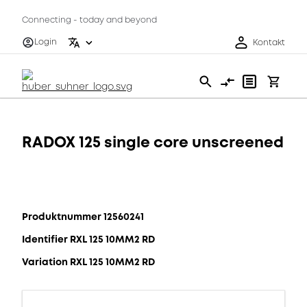
Connecting - today and beyond
Login
Kontakt
RADOX 125 single core unscreened
Produktnummer 12560241
Identifier RXL 125 10MM2 RD
Variation RXL 125 10MM2 RD