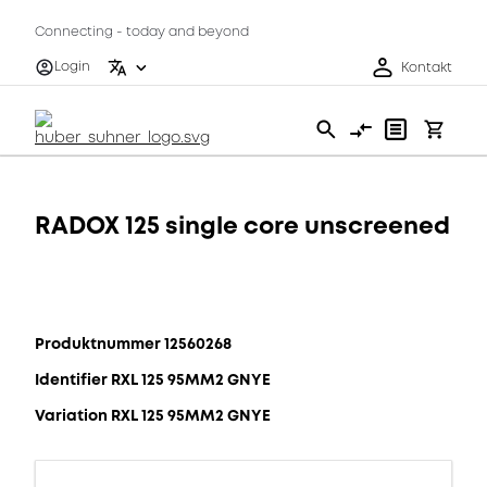
Connecting - today and beyond
Login
Kontakt
RADOX 125 single core unscreened
Produktnummer 12560268
Identifier RXL 125 95MM2 GNYE
Variation RXL 125 95MM2 GNYE