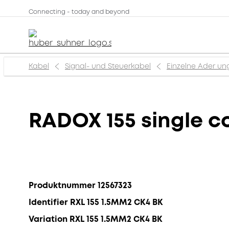
Connecting - today and beyond
Kabel
Signal- und Steuerkabel
Einzelne Ader un
RADOX 155 single c
Produktnummer 12567323
Identifier RXL 155 1.5MM2 CK4 BK
Variation RXL 155 1.5MM2 CK4 BK