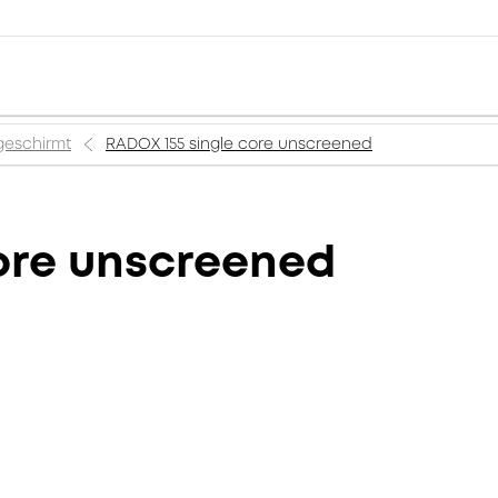
geschirmt
RADOX 155 single core unscreened
ore unscreened