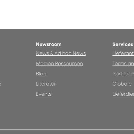
Newsroom
Services
News & Ad hoc News
Lieferan
Medien Ressourcen
Terms an
Blog
Partner P
e
Literatur
Globale
Events
Lieferdie